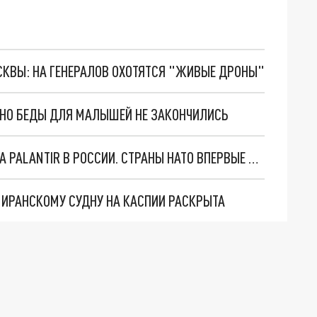
ОСКВЫ: НА ГЕНЕРАЛОВ ОХОТЯТСЯ "ЖИВЫЕ ДРОНЫ"
. НО БЕДЫ ДЛЯ МАЛЫШЕЙ НЕ ЗАКОНЧИЛИСЬ
"ОЧЕНЬ ПЛОХИЕ НОВОСТИ": БОЛЬШАЯ ОШИБКА PALANTIR В РОССИИ. СТРАНЫ НАТО ВПЕРВЫЕ ЗА СВО ОСТАНОВИЛИ ПОСТАВКИ ОРУЖИЯ. ВСУ ТЕРЯЮТ ПРИГРАНИЧЬЕ?
О ИРАНСКОМУ СУДНУ НА КАСПИИ РАСКРЫТА