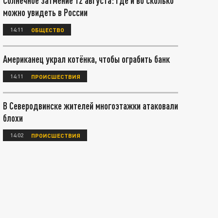
Солнечное затмение 12 августа: где и во сколько
можно увидеть в России
14:11
ОБЩЕСТВО
Американец украл котёнка, чтобы ограбить банк
14:11
ПРОИСШЕСТВИЯ
В Северодвинске жителей многоэтажки атаковали
блохи
14:02
ПРОИСШЕСТВИЯ