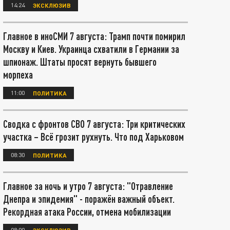
14:24
ЭКСКЛЮЗИВ
Главное в иноСМИ 7 августа: Трамп почти помирил
Москву и Киев. Украинца схватили в Германии за
шпионаж. Штаты просят вернуть бывшего
морпеха
11:00
ПОЛИТИКА
Сводка с фронтов СВО 7 августа: Три критических
участка – Всё грозит рухнуть. Что под Харьковом
08:30
ПОЛИТИКА
Главное за ночь и утро 7 августа: "Отравление
Днепра и эпидемия" - поражён важный объект.
Рекордная атака России, отмена мобилизации
08:00
ЭКСКЛЮЗИВ