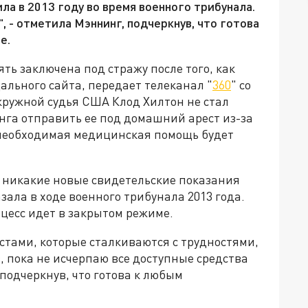
ла в 2013 году во время военного трибунала.
, - отметила Мэннинг, подчеркнув, что готова
е.
ть заключена под стражу после того, как
ального сайта, передает телеканал "
360
" со
Окружной судья США Клод Хилтон не стал
нга отправить ее под домашний арест из-за
я необходимая медицинская помощь будет
 никакие новые свидетельские показания
азала в ходе военного трибунала 2013 года.
роцесс идет в закрытом режиме.
стами, которые сталкиваются с трудностями,
 пока не исчерпаю все доступные средства
подчеркнув, что готова к любым