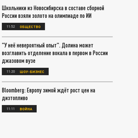
Школьники из Новосибирска в составе сборной
России взяли золото на олимпиаде по ИИ
11:52
ОБЩЕСТВО
"У неё невероятный опыт". Долина может
возглавить отделение вокала в первом в России
джазовом вузе
11:20
ШОУ-БИЗНЕС
Bloomberg: Европу зимой ждёт рост цен на
дизтопливо
11:11
ВОЙНА