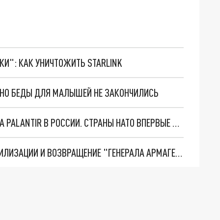
ТКИ": КАК УНИЧТОЖИТЬ STARLINK
. НО БЕДЫ ДЛЯ МАЛЫШЕЙ НЕ ЗАКОНЧИЛИСЬ
"ОЧЕНЬ ПЛОХИЕ НОВОСТИ": БОЛЬШАЯ ОШИБКА PALANTIR В РОССИИ. СТРАНЫ НАТО ВПЕРВЫЕ ЗА СВО ОСТАНОВИЛИ ПОСТАВКИ ОРУЖИЯ. ВСУ ТЕРЯЮТ ПРИГРАНИЧЬЕ?
ТРИ ГЛАВНЫХ ИНСАЙДА ОБ СВО. ОТМЕНА МОБИЛИЗАЦИИ И ВОЗВРАЩЕНИЕ "ГЕНЕРАЛА АРМАГЕДДОНА"? ОТЛИЧНЫЕ НОВОСТИ, КОТОРЫЕ ЖДАЛИ ВСЕ