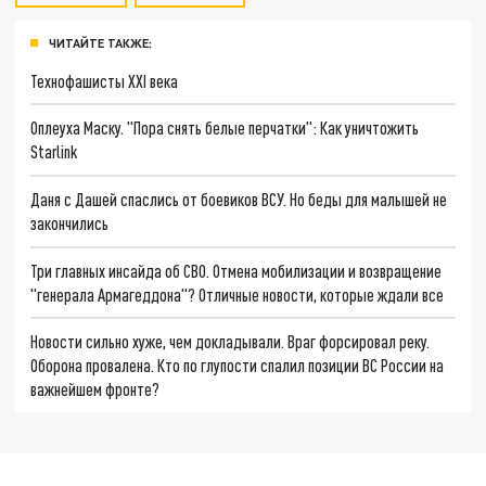
ЧИТАЙТЕ ТАКЖЕ:
Технофашисты XXI века
Оплеуха Маску. "Пора снять белые перчатки": Как уничтожить
Starlink
Даня с Дашей спаслись от боевиков ВСУ. Но беды для малышей не
закончились
Три главных инсайда об СВО. Отмена мобилизации и возвращение
"генерала Армагеддона"? Отличные новости, которые ждали все
Новости сильно хуже, чем докладывали. Враг форсировал реку.
Оборона провалена. Кто по глупости спалил позиции ВС России на
важнейшем фронте?