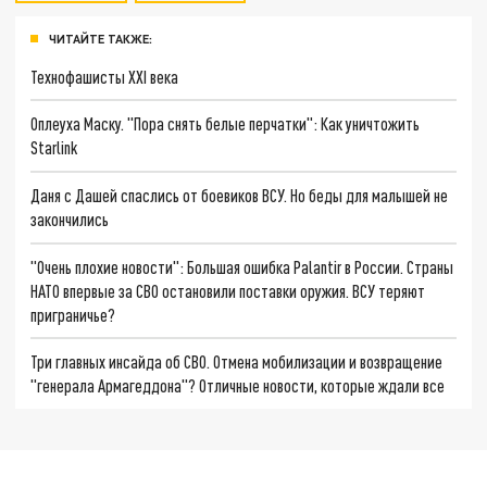
ЧИТАЙТЕ ТАКЖЕ:
Технофашисты XXI века
Оплеуха Маску. "Пора снять белые перчатки": Как уничтожить
Starlink
Даня с Дашей спаслись от боевиков ВСУ. Но беды для малышей не
закончились
"Очень плохие новости": Большая ошибка Palantir в России. Страны
НАТО впервые за СВО остановили поставки оружия. ВСУ теряют
приграничье?
Три главных инсайда об СВО. Отмена мобилизации и возвращение
"генерала Армагеддона"? Отличные новости, которые ждали все