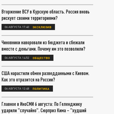
Вторжение ВСУ в Курскую область. Россия вновь
рискует своими территориями?
06 АВГУСТА 17:40
ЭКСКЛЮЗИВ
Чиновники наворовали из бюджета и сбежали
вместе с деньгами. Почему им это позволили?
06 АВГУСТА 14:52
ОБЩЕСТВО
США нарастили обмен разведданными с Киевом.
Как это отразится на России?
06 АВГУСТА 12:48
ПОЛИТИКА
Главное в ИноСМИ 6 августа: По Геленджику
ударили "случайно". Сюрприз Кима – "худший