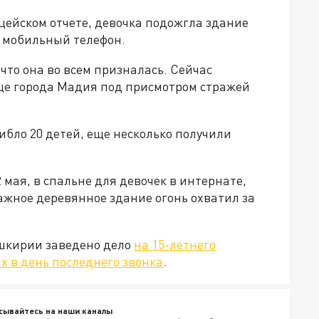
цейском отчете, девочка подожгла здание
и мобильный телефон.
что она во всем призналась. Сейчас
це города Мадия под присмотром стражей
ибло 20 детей, еще несколько получили
 мая, в спальне для девочек в интернате,
жное деревянное здание огонь охватил за
ашкирии заведено дело
на 15-летнего
х в день последнего звонка
.
сывайтесь на наши каналы