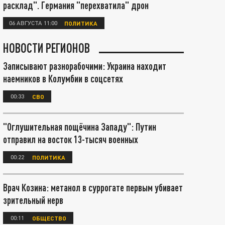
расклад". Германия "перехватила" дрон
06 АВГУСТА 11:00
ПОЛИТИКА
НОВОСТИ РЕГИОНОВ
Записывают разнорабочими: Украина находит
наемников в Колумбии в соцсетях
00:33
СВО
"Оглушительная пощёчина Западу": Путин
отправил на восток 13-тысяч военных
00:22
ПОЛИТИКА
Врач Козина: метанол в суррогате первым убивает
зрительный нерв
00:11
ОБЩЕСТВО