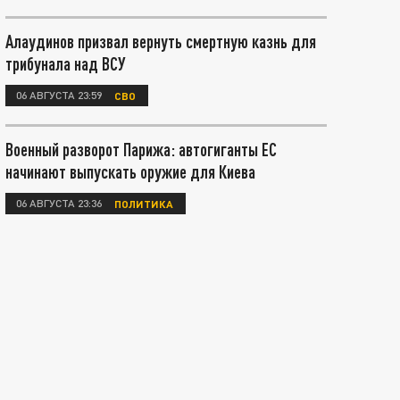
Алаудинов призвал вернуть смертную казнь для
трибунала над ВСУ
06 АВГУСТА 23:59
СВО
Военный разворот Парижа: автогиганты ЕС
начинают выпускать оружие для Киева
06 АВГУСТА 23:36
ПОЛИТИКА