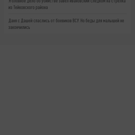
Уголовное дело об убийстве завел ивановский следком на стрелка
из Тейковского района
Даня с Дашей спаслись от боевиков ВСУ. Но беды для малышей не
закончились