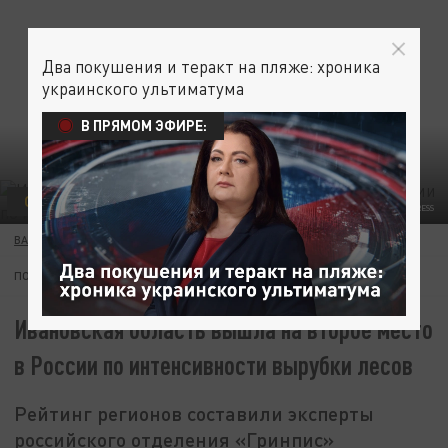
Два покушения и теракт на пляже: хроника
украинского ультиматума
В ПРЯМОМ ЭФИРЕ:
ОБЩЕСТВО
ФОТО: ILYA GALAKHOV/GLOBAL LOOK PRESS
ВАСИЛИЙ ИВАНОВ
26 ИЮЛЯ 07:30
ПОДПИШИТЕСЬ:
Ивановская область вышла на второе место
в России по интенсивности вырубки лесов
Рейтинг регионов составили эксперты
российского отделения «Гринпис»