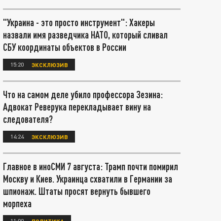
"Украина - это просто инструмент": Хакеры
назвали имя разведчика НАТО, который сливал
СБУ координаты объектов в России
15:20
ЭКСКЛЮЗИВ
Что на самом деле убило профессора Зезина:
Адвокат Реверука перекладывает вину на
следователя?
14:24
ЭКСКЛЮЗИВ
Главное в иноСМИ 7 августа: Трамп почти помирил
Москву и Киев. Украинца схватили в Германии за
шпионаж. Штаты просят вернуть бывшего
морпеха
11:00
ПОЛИТИКА