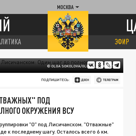
МОСКВА
ИЙ
Ц
АЛИТИКА
ЭФИР
© OLGA SOKOLOVA/GLOBALLOOKPRESS
ПОДПИШИТЕСЬ:
ОТВАЖНЫХ" ПОД
ОЛНОГО ОКРУЖЕНИЯ ВСУ
группировки "О" под Лисичанском. "Отважные"
е к последнему шагу. Осталось всего 6 км.