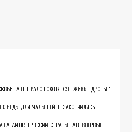
ОСКВЫ: НА ГЕНЕРАЛОВ ОХОТЯТСЯ "ЖИВЫЕ ДРОНЫ"
. НО БЕДЫ ДЛЯ МАЛЫШЕЙ НЕ ЗАКОНЧИЛИСЬ
"ОЧЕНЬ ПЛОХИЕ НОВОСТИ": БОЛЬШАЯ ОШИБКА PALANTIR В РОССИИ. СТРАНЫ НАТО ВПЕРВЫЕ ЗА СВО ОСТАНОВИЛИ ПОСТАВКИ ОРУЖИЯ. ВСУ ТЕРЯЮТ ПРИГРАНИЧЬЕ?