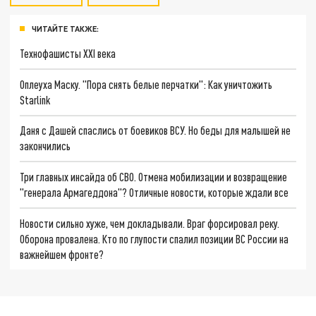
ЧИТАЙТЕ ТАКЖЕ:
Технофашисты XXI века
Оплеуха Маску. "Пора снять белые перчатки": Как уничтожить
Starlink
Даня с Дашей спаслись от боевиков ВСУ. Но беды для малышей не
закончились
Три главных инсайда об СВО. Отмена мобилизации и возвращение
"генерала Армагеддона"? Отличные новости, которые ждали все
Новости сильно хуже, чем докладывали. Враг форсировал реку.
Оборона провалена. Кто по глупости спалил позиции ВС России на
важнейшем фронте?