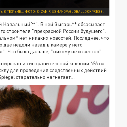
Ь В ТЮРЬМЕ... ФОТО: © ZAMIR USMANOV/GLOBALLOOKPRESS.
ей Навальный?*". В ней Зыгарь** обсасывает
го строителя "прекрасной России будущего".
вальном* нет никаких новостей. Последнее, что
то две недели назад в камере у него
л". Что было дальше, "никому не известно".
апирован из исправительной колонии №6 во
скву для проведения следственных действий
Spiegel старательно нагнетает...