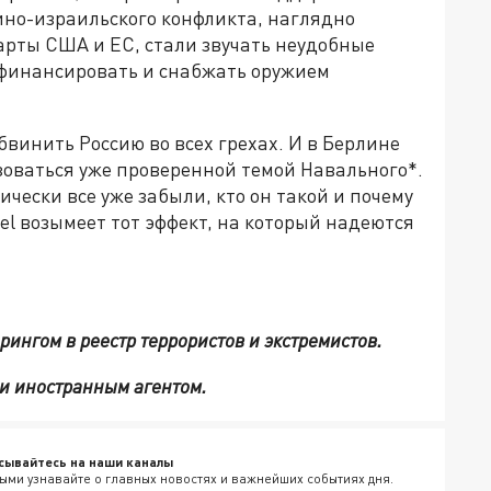
тино-израильского конфликта, наглядно
рты США и ЕС, стали звучать неудобные
е финансировать и снабжать оружием
бвинить Россию во всех грехах. И в Берлине
зоваться уже проверенной темой Навального*.
ически все уже забыли, кто он такой и почему
gel возымеет тот эффект, на который надеются
ингом в реестр террористов и экстремистов.
и иностранным агентом.
сывайтесь на наши каналы
ыми узнавайте о главных новостях и важнейших событиях дня.