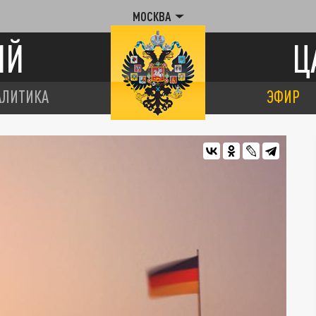
МОСКВА
ИЙ
Ц
АЛИТИКА
ЭФИР