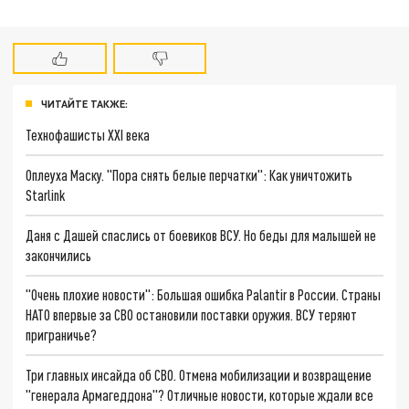
ЧИТАЙТЕ ТАКЖЕ:
Технофашисты XXI века
Оплеуха Маску. "Пора снять белые перчатки": Как уничтожить
Starlink
Даня с Дашей спаслись от боевиков ВСУ. Но беды для малышей не
закончились
"Очень плохие новости": Большая ошибка Palantir в России. Страны
НАТО впервые за СВО остановили поставки оружия. ВСУ теряют
приграничье?
Три главных инсайда об СВО. Отмена мобилизации и возвращение
"генерала Армагеддона"? Отличные новости, которые ждали все