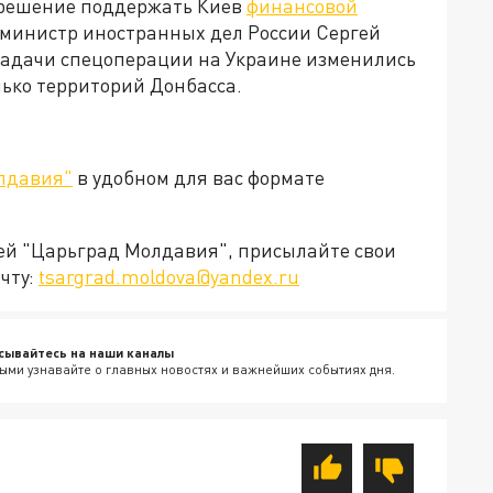
 решение поддержать Киев
финансовой
м, министр иностранных дел России Сергей
 задачи спецоперации на Украине изменились
лько территорий Донбасса.
лдавия"
в удобном для вас формате
ией "Царьград Молдавия", присылайте свои
чту:
tsargrad.moldova@yandex.ru
сывайтесь на наши каналы
ыми узнавайте о главных новостях и важнейших событиях дня.