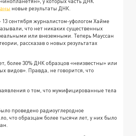
«инопланетян», у которых часть ДНК
ваны
новые результаты ДНК.
 13 сентября журналистом-уфологом Хайме
казывали, что нет никаких существенных
я реальными или внеземными. Теперь Мауссан
теории, рассказав о новых результатах
ет, более 30% ДНК образцов «неизвестны» или
х видов». Правда, не говорится, что
заявления о том, что мумифицированные тела
было проведено радиоуглеродное
ло, что образцам более тысячи лет, у них было
сан.