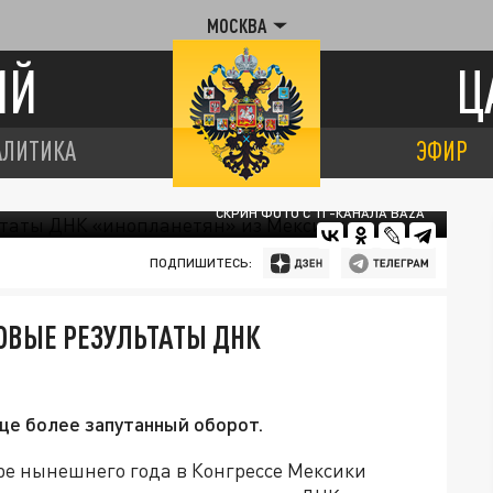
МОСКВА
ИЙ
Ц
АЛИТИКА
ЭФИР
СКРИН ФОТО С ТГ-КАНАЛА BAZA
ПОДПИШИТЕСЬ:
ОВЫЕ РЕЗУЛЬТАТЫ ДНК
ще более запутанный оборот.
бре нынешнего года в Конгрессе Мексики