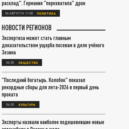
расклад". Германия "перехватила" дрон
06 АВГУСТА 11:00
ПОЛИТИКА
НОВОСТИ РЕГИОНОВ
Экспертиза может стать главным
доказательством ущерба посевам в деле учёного
Зезина
06:30
ОБЩЕСТВО
"Последний богатырь. Колобок" показал
рекордные сборы для лета-2026 в первый день
проката
06:20
КУЛЬТУРА
Эксперты назвали наиболее подешевевшие новые