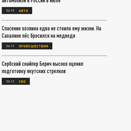
автомобили в России в июле
06:15
АВТО
Спасение хозяина едва не стоило ему жизни. На
Сахалине пёс бросился на медведя
06:13
ПРОИСШЕСТВИЯ
Сербский снайпер Берич высоко оценил
подготовку якутских стрелков
06:12
СВО