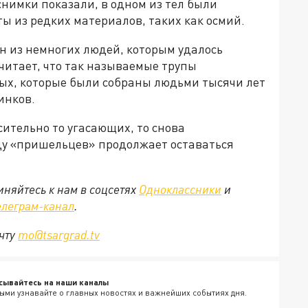
снимки показали, в одном из тел были
ы из редких материалов, таких как осмий.
ин из немногих людей, которым удалось
считает, что так называемые трупы
ых, которые были собраны людьми тысячи лет
инков.
осительно то угасающих, то снова
ду «пришельцев» продолжает оставаться
няйтесь к нам в соцсетях
Одноклассники
и
елеграм-канал
.
очту
mo@tsargrad.tv
сывайтесь на наши каналы
ыми узнавайте о главных новостях и важнейших событиях дня.