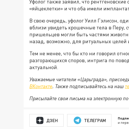
Уфолог также заявил, что рентгеновские 
«яйцеклетки» и что оба имели имплантат
В свою очередь, уфолог Уилл Гэлисон, од
вблизи увидеть крошечные тела в Перу, 
пришельцев могли быть частями животн
назад, возможно, для ритуальных целей 
Тем не менее, что бы кто ни говорил отн
разгорающихся споров, интрига по пово
актуальной.
Уважаемые читатели «Царьграда», присоеди
ВКонтакте
. Также подписывайтесь на наш
т
Присылайте свои письма на электронную п
Подпи
ДЗЕН
ТЕЛЕГРАМ
и перв