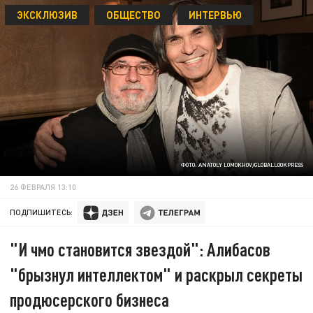
ЭКСКЛЮЗИВ
ОБЩЕСТВО
ИНТЕРВЬЮ
ФОТО: ANATOLY LOMOKHOV/GLOBALLOOKPRESS
26 ФЕВРАЛЯ 13:10
ПОДПИШИТЕСЬ:
"И чмо становится звездой": Алибасов
"брызнул интеллектом" и раскрыл секреты
продюсерского бизнеса