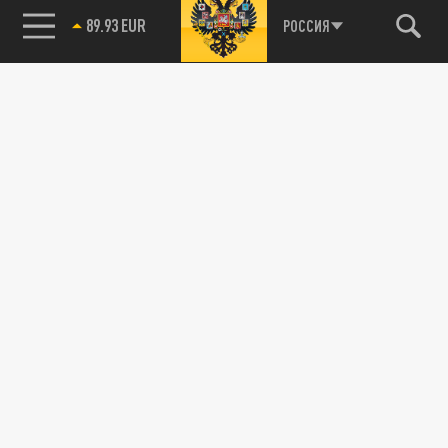
89.93 EUR
РОССИЯ
85.64 BRENT
115093, г. Москва, переулок Партийный,
д.1, к.57, стр.3, эт.1, пом.I, ком.45
Тел.:
+7 (495) 374-77-73
info@tsargrad.tv
Адрес для пресс-релизов
press@tsargrad.tv