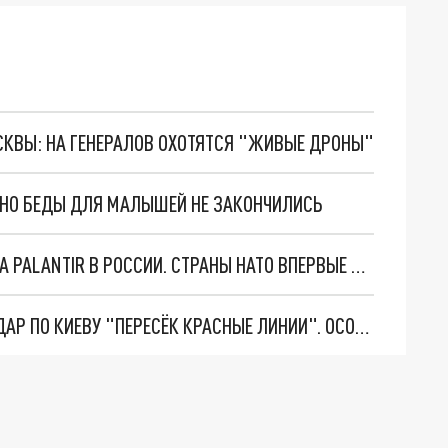
ОСКВЫ: НА ГЕНЕРАЛОВ ОХОТЯТСЯ "ЖИВЫЕ ДРОНЫ"
. НО БЕДЫ ДЛЯ МАЛЫШЕЙ НЕ ЗАКОНЧИЛИСЬ
"ОЧЕНЬ ПЛОХИЕ НОВОСТИ": БОЛЬШАЯ ОШИБКА PALANTIR В РОССИИ. СТРАНЫ НАТО ВПЕРВЫЕ ЗА СВО ОСТАНОВИЛИ ПОСТАВКИ ОРУЖИЯ. ВСУ ТЕРЯЮТ ПРИГРАНИЧЬЕ?
"ТЕРПЕНИЕ ПУТИНА ЛОПНУЛО". РЕКОРДНЫЙ УДАР ПО КИЕВУ "ПЕРЕСЁК КРАСНЫЕ ЛИНИИ". ОСОБЫЕ СПЕЦЫ КНДР НА ЛБС? ТАЙНЫЕ ПЕРЕГОВОРЫ ЕВРОПЫ И МОСКВЫ