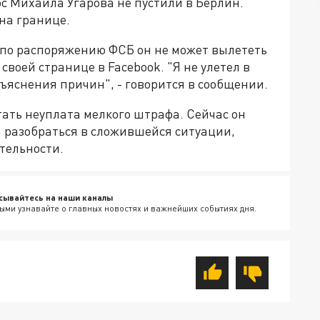
c Михаила Угарова не пустили в Берлин.
на границе.
о по распоряжению ФСБ он не может вылететь
своей странице в Facebook. "Я не улетел в
бъяснения причин", - говорится в сообщении.
ать неуплата мелкого штрафа. Сейчас он
ы разобраться в сложившейся ситуации,
ятельности.
сывайтесь на наши каналы
ыми узнавайте о главных новостях и важнейших событиях дня.