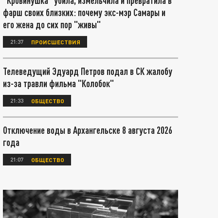
"Кровинушка" убила, измельчила и превратила в
фарш своих близких: почему экс-мэр Самары и
его жена до сих пор "живы"
21:37
ПРОИСШЕСТВИЯ
Телеведущий Эдуард Петров подал в СК жалобу
из-за травли фильма "Колобок"
21:33
ОБЩЕСТВО
Отключение воды в Архангельске 8 августа 2026
года
21:07
ОБЩЕСТВО