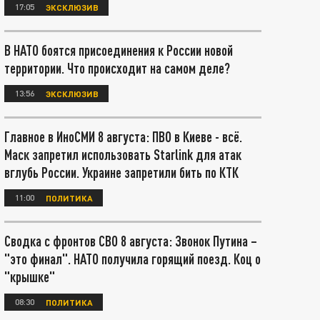
17:05
ЭКСКЛЮЗИВ
В НАТО боятся присоединения к России новой
территории. Что происходит на самом деле?
13:56
ЭКСКЛЮЗИВ
Главное в ИноСМИ 8 августа: ПВО в Киеве - всё.
Маск запретил использовать Starlink для атак
вглубь России. Украине запретили бить по КТК
11:00
ПОЛИТИКА
Сводка с фронтов СВО 8 августа: Звонок Путина –
"это финал". НАТО получила горящий поезд. Коц о
"крышке"
08:30
ПОЛИТИКА