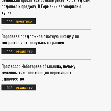
Зеленский просит всё больше ракет, но Запад сам
подошел к пределу. В Германии заговорили о
тупике
13:33
ПОЛИТИКА
Воропаева предложила платную школу для
мигрантов и столкнулась с травлей
13:32
ОБЩЕСТВО
Профессор Чеботарева объяснила, почему
мужчины тяжелее женщин переживают
одиночество
13:25
ОБЩЕСТВО