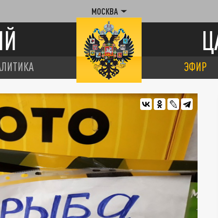
МОСКВА
ИЙ
Ц
АЛИТИКА
ЭФИР