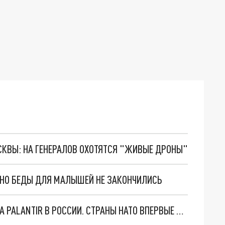
ОСКВЫ: НА ГЕНЕРАЛОВ ОХОТЯТСЯ "ЖИВЫЕ ДРОНЫ"
. НО БЕДЫ ДЛЯ МАЛЫШЕЙ НЕ ЗАКОНЧИЛИСЬ
"ОЧЕНЬ ПЛОХИЕ НОВОСТИ": БОЛЬШАЯ ОШИБКА PALANTIR В РОССИИ. СТРАНЫ НАТО ВПЕРВЫЕ ЗА СВО ОСТАНОВИЛИ ПОСТАВКИ ОРУЖИЯ. ВСУ ТЕРЯЮТ ПРИГРАНИЧЬЕ?