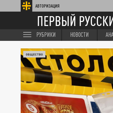
АВТОРИЗАЦИЯ
ПЕРВЫЙ РУССК
РУБРИКИ
НОВОСТИ
АН
ОБЩЕСТВО