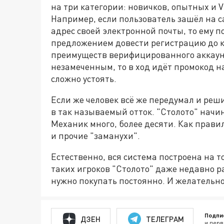
на три категории: новичков, опытных и V
Например, если пользователь зашёл на с
адрес своей электронной почты, то ему п
предложением довести регистрацию до ко
преимуществ верифицированного аккаунт
незамеченным, то в ход идёт промокод н
сложно устоять.
Если же человек всё же передумал и реши
в так называемый отток. "Столото" начи
Механик много, более десяти. Как прав
и прочие "заманухи".
Естественно, вся система построена на т
таких игроков "Столото" даже недавно р
нужно покупать постоянно. И желательн
Подпи
ДЗЕН
ТЕЛЕГРАМ
и перв