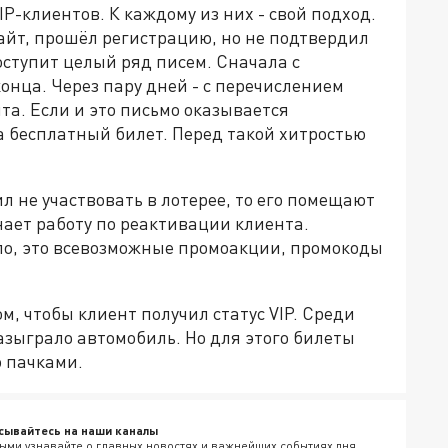
IP-клиентов. К каждому из них - свой подход.
айт, прошёл регистрацию, но не подтвердил
оступит целый ряд писем. Сначала с
нца. Через пару дней - с перечислением
а. Если и это письмо оказывается
а бесплатный билет. Перед такой хитростью
л не участвовать в лотерее, то его помещают
нает работу по реактивации клиента.
ило, это всевозможные промоакции, промокоды
ом, чтобы клиент получил статус VIP. Среди
азыграло автомобиль. Но для этого билеты
о пачками.
сывайтесь на наши каналы
ыми узнавайте о главных новостях и важнейших событиях дня.