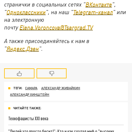
странички в социальных сетях "
ВКонтакте
",
"
Одноклассники
", на наш "
Telegram-канал
" или
на электронную
почту
Elena.Voroncova@Tsargrad.TV
А также присоединяйтесь к нам в
"
Яндекс.Дзен
".
ТЕГИ:
САМАРА
АЛЕКСАНДР ЖИВАЙКИН
АЛЕКСАНДР ХИНШТЕЙН
ЧИТАЙТЕ ТАКЖЕ:
Технофашисты XXI века
"Людей это просто бесит!": Кто и как создал миф о "высоких