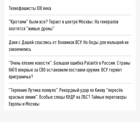
Технофашисты XXI века
"Кротами" были все? Теракт в центре Москвы: На генералов
охотятся "живые дроны"
Даня с Дашей спаслись от боевиков ВСУ. Но беды для малышей не
закончились
"Очень плохие новости": Большая ошибка Palantir в России. Страны
НАТО впервые за СВО остановили поставки оружия. ВСУ теряют
приграничье?
"Терпение Путина лопнуло". Рекордный удар по Киеву "пересёк
красные линии". Особые спецы КНДР на ЛБС? Тайные переговоры
Европы и Москвы