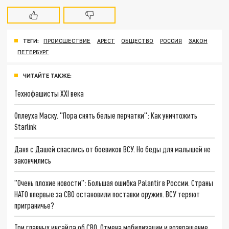
ТЕГИ:
ПРОИСШЕСТВИЕ
АРЕСТ
ОБЩЕСТВО
РОССИЯ
ЗАКОН
ПЕТЕРБУРГ
ЧИТАЙТЕ ТАКЖЕ:
Технофашисты XXI века
Оплеуха Маску. "Пора снять белые перчатки": Как уничтожить
Starlink
Даня с Дашей спаслись от боевиков ВСУ. Но беды для малышей не
закончились
"Очень плохие новости": Большая ошибка Palantir в России. Страны
НАТО впервые за СВО остановили поставки оружия. ВСУ теряют
приграничье?
Три главных инсайда об СВО. Отмена мобилизации и возвращение