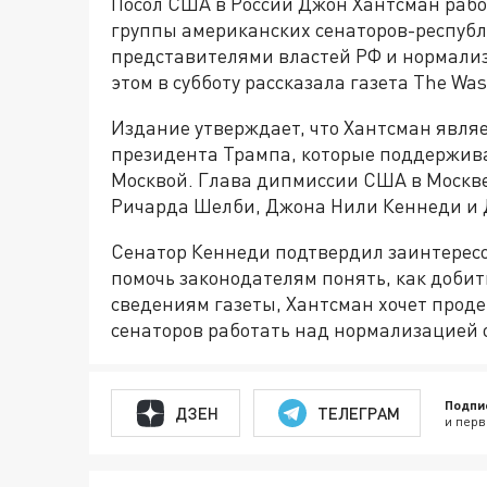
Посол США в России Джон Хантсман рабо
группы американских сенаторов-республ
представителями властей РФ и нормали
этом в субботу рассказала газета The Was
Издание утверждает, что Хантсман явля
президента Трампа, которые поддержив
Москвой. Глава дипмиссии США в Москве
Ричарда Шелби, Джона Нили Кеннеди и 
Сенатор Кеннеди подтвердил заинтересов
помочь законодателям понять, как добит
сведениям газеты, Хантсман хочет прод
сенаторов работать над нормализацией 
Подпи
ДЗЕН
ТЕЛЕГРАМ
и перв