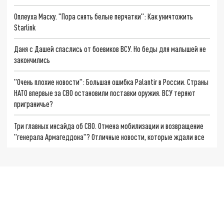
Оплеуха Маску. "Пора снять белые перчатки": Как уничтожить
Starlink
Даня с Дашей спаслись от боевиков ВСУ. Но беды для малышей не
закончились
"Очень плохие новости": Большая ошибка Palantir в России. Страны
НАТО впервые за СВО остановили поставки оружия. ВСУ теряют
приграничье?
Три главных инсайда об СВО. Отмена мобилизации и возвращение
"генерала Армагеддона"? Отличные новости, которые ждали все