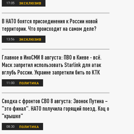
17:05
ЭКСКЛЮЗИВ
В НАТО боятся присоединения к России новой
территории. Что происходит на самом деле?
13:56
ЭКСКЛЮЗИВ
Главное в ИноСМИ 8 августа: ПВО в Киеве - всё.
Маск запретил использовать Starlink для атак
вглубь России. Украине запретили бить по КТК
11:00
ПОЛИТИКА
Сводка с фронтов СВО 8 августа: Звонок Путина –
"это финал". НАТО получила горящий поезд. Коц о
"крышке"
08:30
ПОЛИТИКА