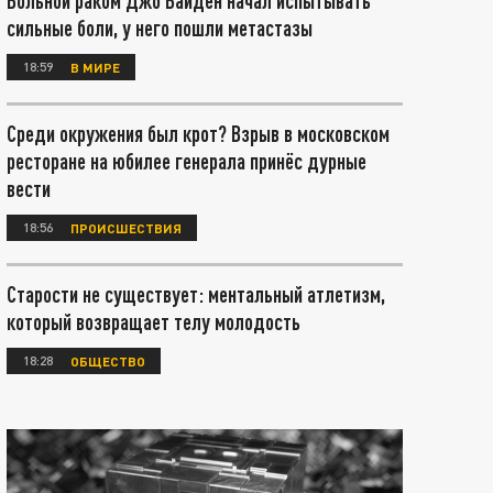
Больной раком Джо Байден начал испытывать
сильные боли, у него пошли метастазы
18:59
В МИРЕ
Среди окружения был крот? Взрыв в московском
ресторане на юбилее генерала принёс дурные
вести
18:56
ПРОИСШЕСТВИЯ
Старости не существует: ментальный атлетизм,
который возвращает телу молодость
18:28
ОБЩЕСТВО