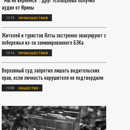
"Мы не вернемся": друг Усольцевых получил
аудио от Ирины
13:18
ПРОИСШЕСТВИЯ
Жителей и туристов Ялты экстренно эвакуируют с
побережья из-за заминированного БЭКа
13:14
ПРОИСШЕСТВИЯ
Верховный суд запретил лишать водительских
прав, если личность нарушителя не подтвердили
13:08
ОБЩЕСТВО