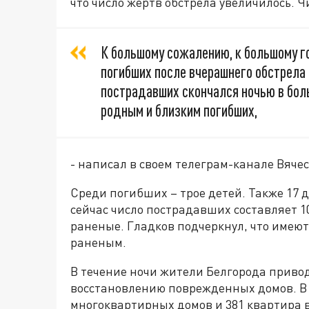
что число жертв обстрела увеличилось. Ч
К большому сожалению, к большому г
погибших после вчерашнего обстрела 
пострадавших скончался ночью в боль
родным и близким погибших,
- написал в своем телеграм-канале Вяче
Среди погибших – трое детей. Также 17 
сейчас число пострадавших составляет 10
раненые. Гладков подчеркнул, что имею
раненым.
В течение ночи жители Белгорода привод
восстановлению поврежденных домов. В 
многоквартирных домов и 381 квартира в