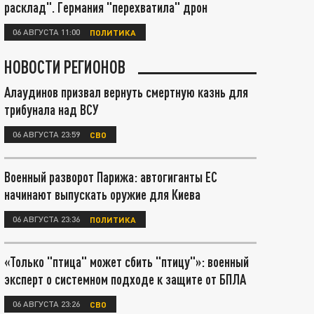
расклад". Германия "перехватила" дрон
06 АВГУСТА 11:00
ПОЛИТИКА
НОВОСТИ РЕГИОНОВ
Алаудинов призвал вернуть смертную казнь для
трибунала над ВСУ
06 АВГУСТА 23:59
СВО
Военный разворот Парижа: автогиганты ЕС
начинают выпускать оружие для Киева
06 АВГУСТА 23:36
ПОЛИТИКА
«Только "птица" может сбить "птицу"»: военный
эксперт о системном подходе к защите от БПЛА
06 АВГУСТА 23:26
СВО