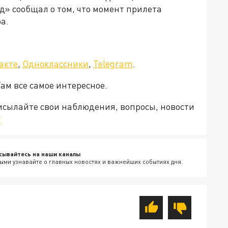
д» сообщал о том, что момент прилета
а.
акте
,
Одноклассники
,
Telegram
.
Там все самое интересное.
рисылайте свои наблюдения, вопросы, новости
v
сывайтесь на наши каналы
ыми узнавайте о главных новостях и важнейших событиях дня.