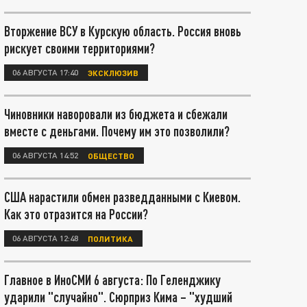
Вторжение ВСУ в Курскую область. Россия вновь
рискует своими территориями?
06 АВГУСТА 17:40
ЭКСКЛЮЗИВ
Чиновники наворовали из бюджета и сбежали
вместе с деньгами. Почему им это позволили?
06 АВГУСТА 14:52
ОБЩЕСТВО
США нарастили обмен разведданными с Киевом.
Как это отразится на России?
06 АВГУСТА 12:48
ПОЛИТИКА
Главное в ИноСМИ 6 августа: По Геленджику
ударили "случайно". Сюрприз Кима – "худший