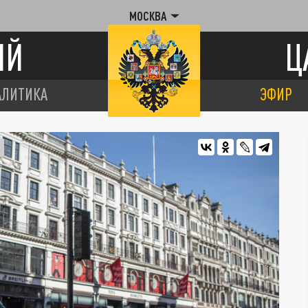
МОСКВА
ИЙ
Ц
АЛИТИКА
ЭФИР