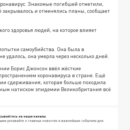
коронавирус. Знакомые погибшей отметили,
всё закрывалось и отменялись планы, сообщает
ого здоровья людей, на которое влияет
 попытки самоубийства. Она была в
е удалось, она умерла через несколько дней.
нии Борис Джонсон ввёл жёсткие
пространением коронавируса в стране. Ещё
гии сдерживания, которая больше походила
щным натиском эпидемии Великобритания всё
сывайтесь на наши каналы
ыми узнавайте о главных новостях и важнейших событиях дня.