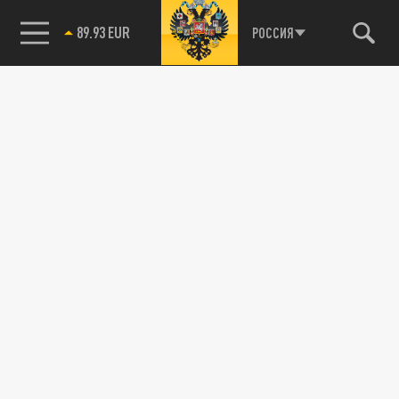
85.64 BRENT
РОССИЯ
115093, г. Москва, переулок Партийный,
д.1, к.57, стр.3, эт.1, пом.I, ком.45
Тел.:
+7 (495) 374-77-73
info@tsargrad.tv
Адрес для пресс-релизов
press@tsargrad.tv