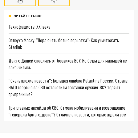
ЧИТАЙТЕ ТАКЖЕ:
Технофашисты XXI века
Оплеуха Маску. "Пора снять белые перчатки": Как уничтожить
Starlink
Даня с Дашей спаслись от боевиков ВСУ. Но беды для малышей не
закончились
"Очень плохие новости": Большая ошибка Palantir в России. Страны
НАТО впервые за СВО остановили поставки оружия. ВСУ теряют
приграничье?
Три главных инсайда об СВО. Отмена мобилизации и возвращение
"генерала Армагеддона"? Отличные новости, которые ждали все