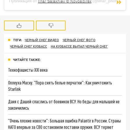
Публикация от
Ilnar Salakhiev © Novosibirsk
(@ilnar_photo)
11 Ф
ТЕГИ:
ЧЕРНЫЙ СНЕГ ВИДЕО
ЧЕРНЫЙ СНЕГ ФОТО
ЧЕРНЫЙ СНЕГ КУЗБАСС
НА КУЗБАССЕ ВЫПАЛ ЧЕРНЫЙ СНЕГ
ЧИТАЙТЕ ТАКЖЕ:
Технофашисты XXI века
Оплеуха Маску. "Пора снять белые перчатки": Как уничтожить
Starlink
Даня с Дашей спаслись от боевиков ВСУ. Но беды для малышей не
закончились
"Очень плохие новости": Большая ошибка Palantir в России. Страны
НАТО впервые за СВО остановили поставки оружия. ВСУ теряют