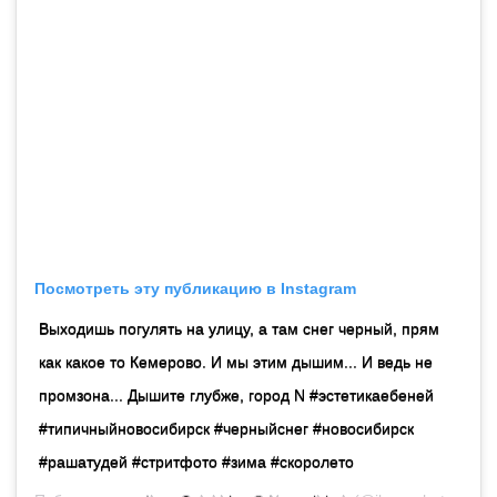
Посмотреть эту публикацию в Instagram
Выходишь погулять на улицу, а там снег черный, прям
как какое то Кемерово. И мы этим дышим... И ведь не
промзона... Дышите глубже, город N #эстетикаебеней
#типичныйновосибирск #черныйснег #новосибирск
#рашатудей #стритфото #зима #скоролето