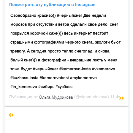
Посмотреть эту публикацию в Instagram
Своеобразно красиво)) #черныйснег Две недели
морозов при отсутствии ветра сделали свое дело, снег
покрылся корочкой сажи))) весь интернет пестрит
страшными фотографиями черного снега, экологи бьют
тревогу. А сегодня просто тепло,снегопад, и снова
белый снег))) а фотографии - вчерашние,пусть у меня
тоже будет #черныйснег #kemerovo-insta #vkemerovo
#kuzbass-insta #kemerovobest #mykemerovo
#in_kemerovo #сибирь #кузбасс
Публикация от
Ольга Мудрикова
(@olgamudrikova)
11 Фев 2019 в 8:39 PST