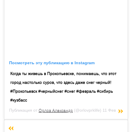
Посмотреть эту публикацию в Instagram
Когда ты живешь в Прокопьевске, понимаешь, что этот
город настолько суров, что здесь даже снег черный!
#Прокопьевск #черныйснег #снег #февраль #сибирь
#кузбасс
Публикация от
Орлов Александр
(@orlovprklife)
11 Фев 2019 в 10:56 PST