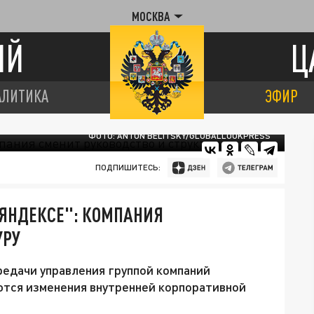
МОСКВА
ИЙ
Ц
АЛИТИКА
ЭФИР
ФОТО: ANTON BELITSKY/GLOBALLOOKPRESS
ПОДПИШИТЕСЬ:
"ЯНДЕКСЕ": КОМПАНИЯ
УРУ
едачи управления группой компаний
тся изменения внутренней корпоративной