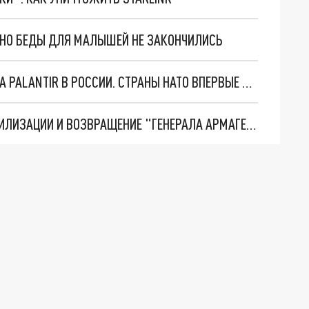
. НО БЕДЫ ДЛЯ МАЛЫШЕЙ НЕ ЗАКОНЧИЛИСЬ
"ОЧЕНЬ ПЛОХИЕ НОВОСТИ": БОЛЬШАЯ ОШИБКА PALANTIR В РОССИИ. СТРАНЫ НАТО ВПЕРВЫЕ ЗА СВО ОСТАНОВИЛИ ПОСТАВКИ ОРУЖИЯ. ВСУ ТЕРЯЮТ ПРИГРАНИЧЬЕ?
ТРИ ГЛАВНЫХ ИНСАЙДА ОБ СВО. ОТМЕНА МОБИЛИЗАЦИИ И ВОЗВРАЩЕНИЕ "ГЕНЕРАЛА АРМАГЕДДОНА"? ОТЛИЧНЫЕ НОВОСТИ, КОТОРЫЕ ЖДАЛИ ВСЕ