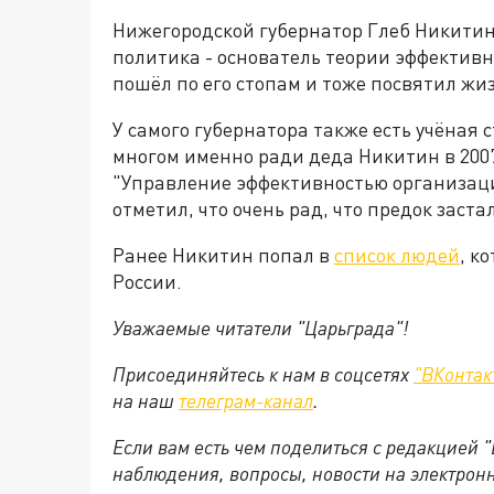
Нижегородской губернатор Глеб Никитин 
политика - основатель теории эффектив
пошёл по его стопам и тоже посвятил жиз
У самого губернатора также есть учёная 
многом именно ради деда Никитин в 200
"
Управление эффективностью организаци
отметил, что очень рад, что предок заста
Ранее Никитин попал в
список людей
, к
России.
Уважаемые читатели "Царьграда"!
Присоединяйтесь к нам в соцсетях
"ВКонтак
на
наш
телеграм-канал
.
Если вам есть чем поделиться с редакцией 
наблюдения, вопросы, новости на электрон