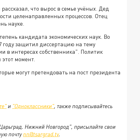
рассказал, что вырос в семье учёных. Дед
ности целенаправленных процессов. Отец
нь науке.
степень кандидата экономических наук. Во
7 году защитил диссертацию на тему
и в интересах собственника"
. Политик
л этот момент.
оторые могут претендовать на пост президента
те"
и
"Одноклассники"
,
также подписывайтесь
"Царьград. Нижний Новгород", присылайте свои
ную почту
nn@tsargrad.tv
.