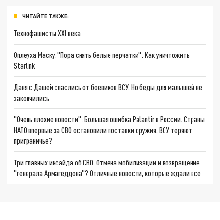
ЧИТАЙТЕ ТАКЖЕ:
Технофашисты XXI века
Оплеуха Маску. "Пора снять белые перчатки": Как уничтожить
Starlink
Даня с Дашей спаслись от боевиков ВСУ. Но беды для малышей не
закончились
"Очень плохие новости": Большая ошибка Palantir в России. Страны
НАТО впервые за СВО остановили поставки оружия. ВСУ теряют
приграничье?
Три главных инсайда об СВО. Отмена мобилизации и возвращение
"генерала Армагеддона"? Отличные новости, которые ждали все