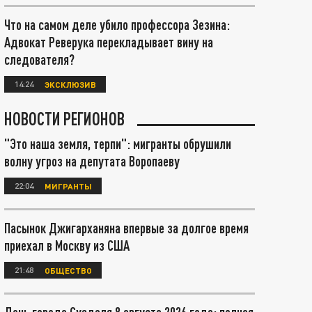
Что на самом деле убило профессора Зезина:
Адвокат Реверука перекладывает вину на
следователя?
14:24
ЭКСКЛЮЗИВ
НОВОСТИ РЕГИОНОВ
"Это наша земля, терпи": мигранты обрушили
волну угроз на депутата Воропаеву
22:04
МИГРАНТЫ
Пасынок Джигарханяна впервые за долгое время
приехал в Москву из США
21:48
ОБЩЕСТВО