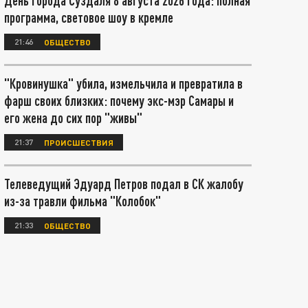
День города Суздаля 8 августа 2026 года: полная
программа, световое шоу в кремле
21:46
ОБЩЕСТВО
"Кровинушка" убила, измельчила и превратила в
фарш своих близких: почему экс-мэр Самары и
его жена до сих пор "живы"
21:37
ПРОИСШЕСТВИЯ
Телеведущий Эдуард Петров подал в СК жалобу
из-за травли фильма "Колобок"
21:33
ОБЩЕСТВО