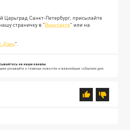
ей Царьград Санкт-Петербург, присылайте
нашу страничку в "
Вконтакте
" или на
с.Дзен
".
сывайтесь на наши каналы
ыми узнавайте о главных новостях и важнейших событиях дня.