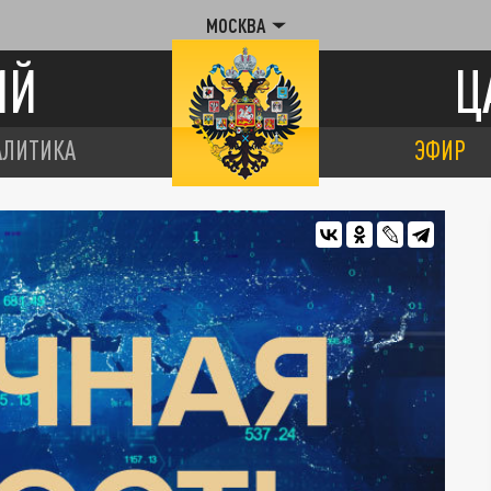
МОСКВА
ИЙ
Ц
АЛИТИКА
ЭФИР