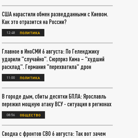
США нарастили обмен разведданными с Киевом.
Как это отразится на России?
12:48
ПОЛИТИКА
Главное в ИноСМИ 6 августа: По Геленджику
ударили "случайно". Сюрприз Кима – "худший
расклад". Германия "перехватила" дрон
11:00
ПОЛИТИКА
В городе дым, сбиты десятки БПЛА: Ярославль
пережил мощную атаку ВСУ - ситуация в регионах
08:56
ОБЩЕСТВО
Сводка с фронтов СВО 6 августа: Так вот зачем