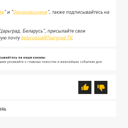
те
" и "
Одноклассники
", также подписывайтесь на
"Царьград. Беларусь", присылайте свои
ную почту
belorussia@Tsargrad.TV
.
сывайтесь на наши каналы
ыми узнавайте о главных новостях и важнейших событиях дня.
УДЬ