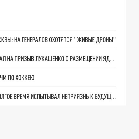
ОСКВЫ: НА ГЕНЕРАЛОВ ОХОТЯТСЯ "ЖИВЫЕ ДРОНЫ"
"Я ОЦЕНИЛ ЕГО ШУТКУ": ТОКАЕВ ОТРЕАГИРОВАЛ НА ПРИЗЫВ ЛУКАШЕНКО О РАЗМЕЩЕНИИ ЯДЕРНОГО ОРУЖИЯ
ЧМ ПО ХОККЕЮ
ИОСИФ ПРИГОЖИН РАССКАЗАЛ О ТОМ, КАК ДОЛГОЕ ВРЕМЯ ИСПЫТЫВАЛ НЕПРИЯЗНЬ К БУДУЩЕЙ ЖЕНЕ ВАЛЕРИИ