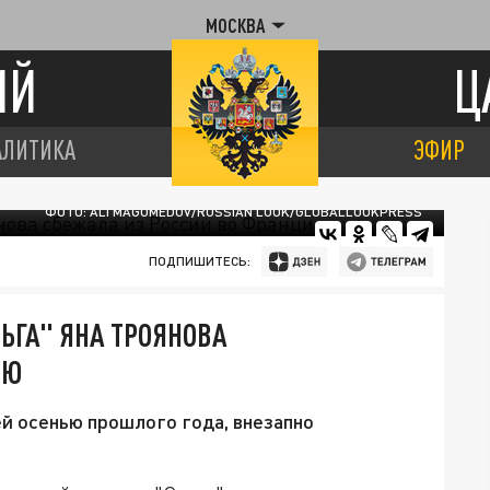
МОСКВА
ИЙ
Ц
АЛИТИКА
ЭФИР
ФОТО: ALI MAGOMEDOV/RUSSIAN LOOK/GLOBALLOOKPRESS
ПОДПИШИТЕСЬ:
ЬГА" ЯНА ТРОЯНОВА
ИЮ
ей осенью прошлого года, внезапно