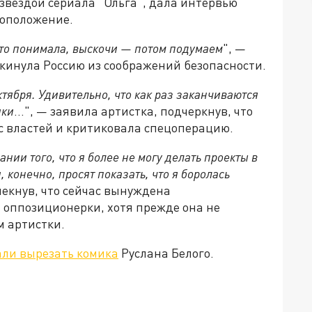
звездой сериала "Ольга", дала интервью
тоположение.
то понимала, выскочи — потом подумаем
", —
окинула Россию из соображений безопасности.
ктября. Удивительно, что как раз заканчиваются
ики
…", — заявила артистка, подчеркнув, что
с властей и критиковала спецоперацию.
нии того, что я более не могу делать проекты в
, конечно, просят показать, что я боролась
мекнув, что сейчас вынуждена
 оппозиционерки, хотя прежде она не
м артистки.
али вырезать комика
Руслана Белого.