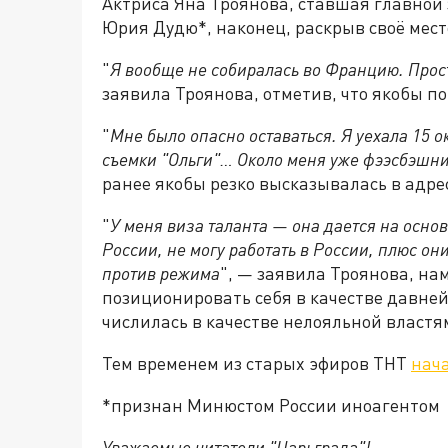
Актриса Яна Троянова, ставшая главной 
Юрия Дудю*, наконец, раскрыв своё мес
"
Я вообще не собиралась во Францию. Прос
заявила Троянова, отметив, что якобы п
"
Мне было опасно оставаться. Я уехала 15 о
съемки "Ольги"… Около меня уже фээсбэшн
ранее якобы резко высказывалась в адре
"
У меня виза таланта — она дается на основа
России, не могу работать в России, плюс они
против режима
", — заявила Троянова, на
позиционировать себя в качестве давней
числилась в качестве нелояльной властя
Тем временем из старых эфиров ТНТ
нач
*признан Минюстом России иноагентом
Уважаемые читатели "Царьграда"!