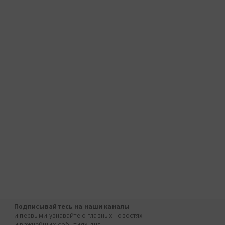
Подписывайтесь на наши каналы
и первыми узнавайте о главных новостях
и важнейших событиях дня.