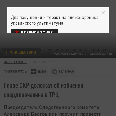
Два покушения и теракт на пляже: хроника
украинского ультиматума
В ПРЯМОМ ЭФИРЕ:
ПРОИСШЕСТВИЯ
ФОТО: GAVRIIL GRIGOROV/KREMLIN POOL/GLOBALLOOKPRESS
МАРИНА КОВАЛЬ
08 ЯНВАРЯ 10:36
ПОДПИШИТЕСЬ:
Главе СКР доложат об избиении
свердловчанина в ТРЦ
Председатель Следственного комитета
Александр Бастрыкин поручил провести