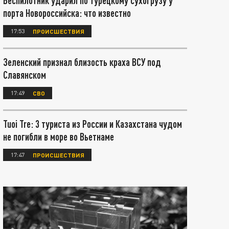
Беспилотник ударил по турецкому сухогрузу у
порта Новороссийска: что известно
17:53
ПРОИСШЕСТВИЯ
Зеленский признал близость краха ВСУ под
Славянском
17:49
СВО
Tuoi Tre: 3 туриста из России и Казахстана чудом
не погибли в море во Вьетнаме
17:47
ПРОИСШЕСТВИЯ