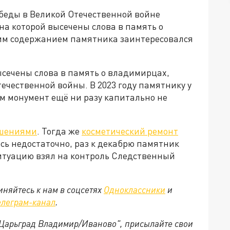
беды в Великой Отечественной войне
а которой высечены слова в память о
им содержанием памятника заинтересовался
ысечены слова в память о владимирцах,
ечественной войны. В 2023 году памятнику у
ом монумент ещё ни разу капитально не
ушениями
. Тогда же
косметический ремонт
лось недостаточно, раз к декабрю памятник
ситуацию взял на контроль Следственный
няйтесь к нам в соцсетях
Одноклассники
и
елеграм-канал
.
 "Царьград Владимир/Иваново", присылайте свои