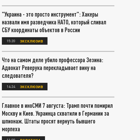
"Украина - это просто инструмент": Хакеры
назвали имя разведчика НАТО, который сливал
СБУ координаты объектов в России
15:20
ЭКСКЛЮЗИВ
Что на самом деле убило профессора Зезина:
Адвокат Реверука перекладывает вину на
следователя?
14:24
ЭКСКЛЮЗИВ
Главное в иноСМИ 7 августа: Трамп почти помирил
Москву и Киев. Украинца схватили в Германии за
шпионаж. Штаты просят вернуть бывшего
морпеха
11:00
ПОЛИТИКА