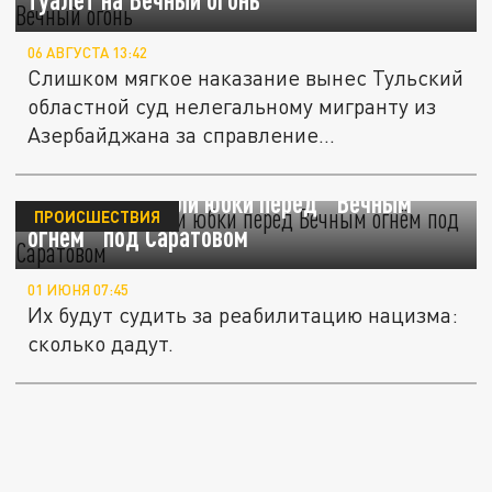
06 АВГУСТА 13:42
Слишком мягкое наказание вынес Тульский
областной суд нелегальному мигранту из
Азербайджана за справление...
Цыганки задрали юбки перед "Вечным
ПРОИСШЕСТВИЯ
огнём" под Саратовом
01 ИЮНЯ 07:45
Их будут судить за реабилитацию нацизма:
сколько дадут.