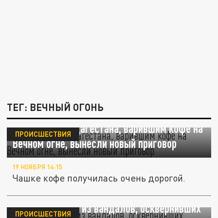
ТЕГ: ВЕЧНЫЙ ОГОНЬ
Женщинам из Дагестана, варившим кофе на
ПРОИСШЕСТВИЯ
Вечном огне, вынесли новый приговор
19 НОЯБРЯ 14:15
Чашке кофе получилась очень дорогой.
Задержан один из вандалов, осквернивших
ПРОИСШЕСТВИЯ