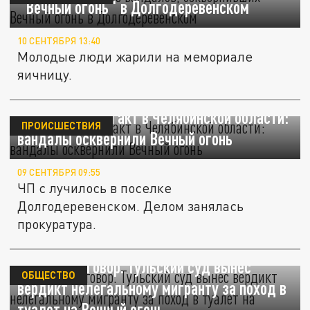
"Вечный огонь" в Долгодеревенском
10 СЕНТЯБРЯ 13:40
Молодые люди жарили на мемориале
яичницу.
Кощунственный акт в Челябинской области:
ПРОИСШЕСТВИЯ
вандалы осквернили Вечный огонь
09 СЕНТЯБРЯ 09:55
ЧП с лучилось в поселке
Долгодеревенском. Делом занялась
прокуратура.
Мягкий приговор. Тульский суд вынес
ОБЩЕСТВО
вердикт нелегальному мигранту за поход в
туалет на Вечный огонь