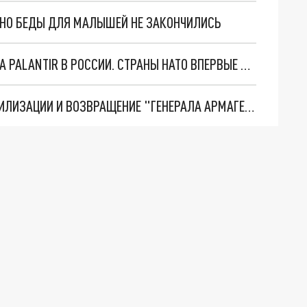
. НО БЕДЫ ДЛЯ МАЛЫШЕЙ НЕ ЗАКОНЧИЛИСЬ
"ОЧЕНЬ ПЛОХИЕ НОВОСТИ": БОЛЬШАЯ ОШИБКА PALANTIR В РОССИИ. СТРАНЫ НАТО ВПЕРВЫЕ ЗА СВО ОСТАНОВИЛИ ПОСТАВКИ ОРУЖИЯ. ВСУ ТЕРЯЮТ ПРИГРАНИЧЬЕ?
ТРИ ГЛАВНЫХ ИНСАЙДА ОБ СВО. ОТМЕНА МОБИЛИЗАЦИИ И ВОЗВРАЩЕНИЕ "ГЕНЕРАЛА АРМАГЕДДОНА"? ОТЛИЧНЫЕ НОВОСТИ, КОТОРЫЕ ЖДАЛИ ВСЕ