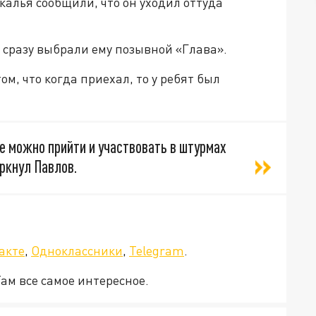
алья сообщили, что он уходил оттуда
 сразу выбрали ему позывной «Глава».
м, что когда приехал, то у ребят был
те можно прийти и участвовать в штурмах
ркнул Павлов.
а»!
акте
,
Одноклассники
,
Telegram
.
Там все самое интересное.