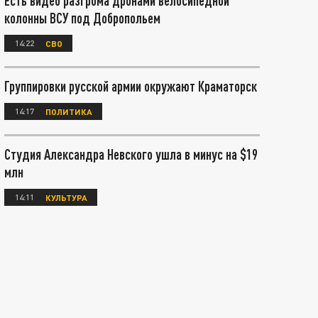
Есть видео разгрома дронами велосипедной
колонны ВСУ под Добропольем
14:22
СВО
Группировки русской армии окружают Краматорск
14:17
ПОЛИТИКА
Студия Александра Невского ушла в минус на $19
млн
14:11
КУЛЬТУРА