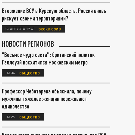
Вторжение ВСУ в Курскую область. Россия вновь
рискует своими территориями?
06 АВГУСТА 17:40
ЭКСКЛЮЗИВ
НОВОСТИ РЕГИОНОВ
"Восьмое чудо света": британский политик
Гэллоуэй восхитился московским метро
13:34
ОБЩЕСТВО
Профессор Чеботарева объяснила, почему
мужчины тяжелее женщин переживают
одиночество
13:25
ОБЩЕСТВО