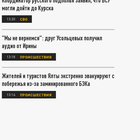
Координатор русского подполья заявил, что ВСУ
могли дойти до Курска
13:20
СВО
"Мы не вернемся": друг Усольцевых получил
аудио от Ирины
13:18
ПРОИСШЕСТВИЯ
Жителей и туристов Ялты экстренно эвакуируют с
побережья из-за заминированного БЭКа
13:14
ПРОИСШЕСТВИЯ