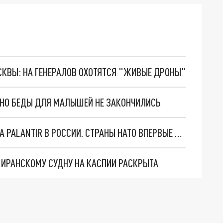
ОСКВЫ: НА ГЕНЕРАЛОВ ОХОТЯТСЯ "ЖИВЫЕ ДРОНЫ"
. НО БЕДЫ ДЛЯ МАЛЫШЕЙ НЕ ЗАКОНЧИЛИСЬ
"ОЧЕНЬ ПЛОХИЕ НОВОСТИ": БОЛЬШАЯ ОШИБКА PALANTIR В РОССИИ. СТРАНЫ НАТО ВПЕРВЫЕ ЗА СВО ОСТАНОВИЛИ ПОСТАВКИ ОРУЖИЯ. ВСУ ТЕРЯЮТ ПРИГРАНИЧЬЕ?
О ИРАНСКОМУ СУДНУ НА КАСПИИ РАСКРЫТА