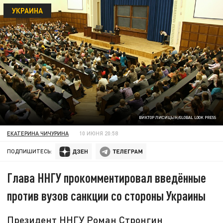
УКРАИНА
ВИКТОР ЛИСИЦЫН/GLOBAL LOOK PRESS
ЕКАТЕРИНА ЧИЧУРИНА
10 ИЮНЯ 20:58
ПОДПИШИТЕСЬ:
Глава ННГУ прокомментировал введённые
против вузов санкции со стороны Украины
Президент ННГУ Роман Стронгин