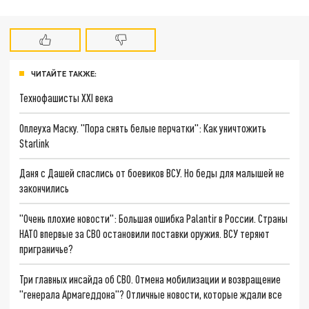
ЧИТАЙТЕ ТАКЖЕ:
Технофашисты XXI века
Оплеуха Маску. "Пора снять белые перчатки": Как уничтожить
Starlink
Даня с Дашей спаслись от боевиков ВСУ. Но беды для малышей не
закончились
"Очень плохие новости": Большая ошибка Palantir в России. Страны
НАТО впервые за СВО остановили поставки оружия. ВСУ теряют
приграничье?
Три главных инсайда об СВО. Отмена мобилизации и возвращение
"генерала Армагеддона"? Отличные новости, которые ждали все