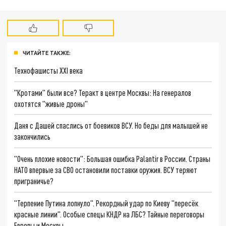
ЧИТАЙТЕ ТАКЖЕ:
Технофашисты XXI века
"Кротами" были все? Теракт в центре Москвы: На генералов
охотятся "живые дроны"
Даня с Дашей спаслись от боевиков ВСУ. Но беды для малышей не
закончились
"Очень плохие новости": Большая ошибка Palantir в России. Страны
НАТО впервые за СВО остановили поставки оружия. ВСУ теряют
приграничье?
"Терпение Путина лопнуло". Рекордный удар по Киеву "пересёк
красные линии". Особые спецы КНДР на ЛБС? Тайные переговоры
Европы и Москвы