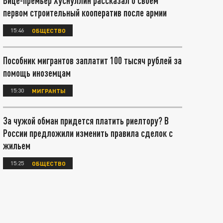
Вице-премьер Хуснуллин рассказал о своём
первом строительный кооператив после армии
15:46
ОБЩЕСТВО
Пособник мигрантов заплатит 100 тысяч рублей за
помощь иноземцам
15:30
МИГРАНТЫ
За чужой обман придется платить риелтору? В
России предложили изменить правила сделок с
жильем
15:25
ОБЩЕСТВО