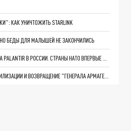
ТКИ": КАК УНИЧТОЖИТЬ STARLINK
. НО БЕДЫ ДЛЯ МАЛЫШЕЙ НЕ ЗАКОНЧИЛИСЬ
"ОЧЕНЬ ПЛОХИЕ НОВОСТИ": БОЛЬШАЯ ОШИБКА PALANTIR В РОССИИ. СТРАНЫ НАТО ВПЕРВЫЕ ЗА СВО ОСТАНОВИЛИ ПОСТАВКИ ОРУЖИЯ. ВСУ ТЕРЯЮТ ПРИГРАНИЧЬЕ?
ТРИ ГЛАВНЫХ ИНСАЙДА ОБ СВО. ОТМЕНА МОБИЛИЗАЦИИ И ВОЗВРАЩЕНИЕ "ГЕНЕРАЛА АРМАГЕДДОНА"? ОТЛИЧНЫЕ НОВОСТИ, КОТОРЫЕ ЖДАЛИ ВСЕ