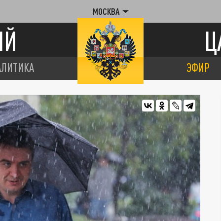
МОСКВА
ИЙ
Ц
АЛИТИКА
ЭФИР