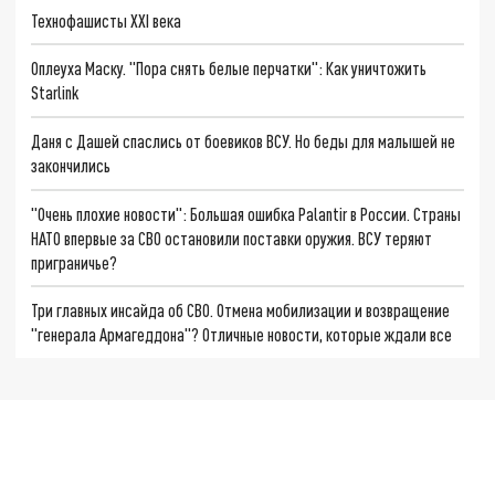
Технофашисты XXI века
Оплеуха Маску. "Пора снять белые перчатки": Как уничтожить
Starlink
Даня с Дашей спаслись от боевиков ВСУ. Но беды для малышей не
закончились
"Очень плохие новости": Большая ошибка Palantir в России. Страны
НАТО впервые за СВО остановили поставки оружия. ВСУ теряют
приграничье?
Три главных инсайда об СВО. Отмена мобилизации и возвращение
"генерала Армагеддона"? Отличные новости, которые ждали все