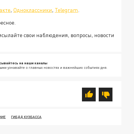
акте
,
Одноклассники
,
Telegram
.
есное.
рисылайте свои наблюдения, вопросы, новости
сывайтесь на наши каналы
ыми узнавайте о главных новостях и важнейших событиях дня.
НИЕ
ГИБДД КУЗБАССА