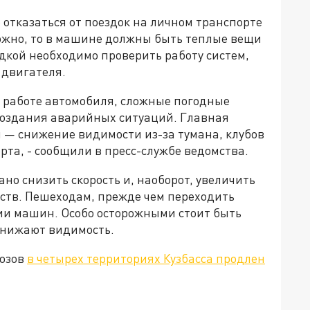
 отказаться от поездок на личном транспорте
можно, то в машине должны быть теплые вещи
дкой необходимо проверить работу систем,
 двигателя.
в работе автомобиля, сложные погодные
создания аварийных ситуаций. Главная
 — снижение видимости из-за тумана, клубов
рта, - сообщили в пресс-службе ведомства.
но снизить скорость и, наоборот, увеличить
ств. Пешеходам, прежде чем переходить
вии машин. Особо осторожными стоит быть
 снижают видимость.
розов
в четырех территориях Кузбасса продлен
а»!