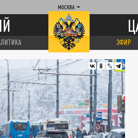
МОСКВА
ИЙ
Ц
АЛИТИКА
ЭФИР