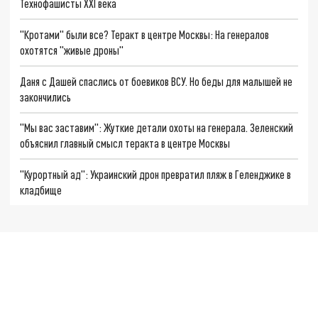
Технофашисты XXI века
"Кротами" были все? Теракт в центре Москвы: На генералов
охотятся "живые дроны"
Даня с Дашей спаслись от боевиков ВСУ. Но беды для малышей не
закончились
"Мы вас заставим": Жуткие детали охоты на генерала. Зеленский
объяснил главный смысл теракта в центре Москвы
"Курортный ад": Украинский дрон превратил пляж в Геленджике в
кладбище