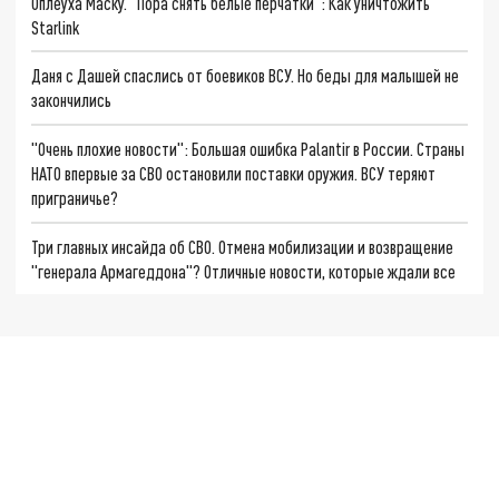
Оплеуха Маску. "Пора снять белые перчатки": Как уничтожить
Starlink
Даня с Дашей спаслись от боевиков ВСУ. Но беды для малышей не
закончились
"Очень плохие новости": Большая ошибка Palantir в России. Страны
НАТО впервые за СВО остановили поставки оружия. ВСУ теряют
приграничье?
Три главных инсайда об СВО. Отмена мобилизации и возвращение
"генерала Армагеддона"? Отличные новости, которые ждали все