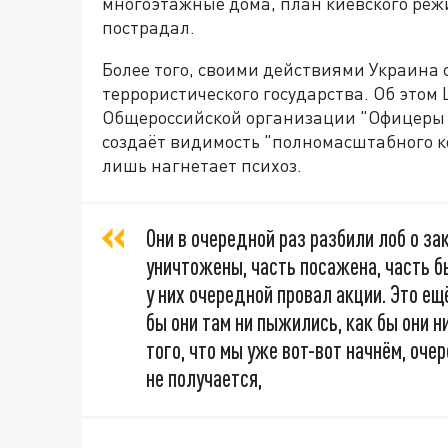
многоэтажные дома, план киевского режим
пострадал.
Более того, своими действиями Украина 
террористического государства. Об это
Общероссийской организации "Офицеры Р
создаёт видимость "полномасштабного ко
лишь нагнетает психоз.
Они в очередной раз разбили лоб о з
уничтожены, часть посажена, часть б
у них очередной провал акции. Это ещё
бы они там ни пыжились, как бы они 
того, что мы уже вот-вот начнём, оче
не получается,