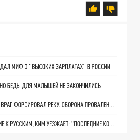
ОЗДАЛ МИФ О "ВЫСОКИХ ЗАРПЛАТАХ" В РОССИИ
. НО БЕДЫ ДЛЯ МАЛЫШЕЙ НЕ ЗАКОНЧИЛИСЬ
НОВОСТИ СИЛЬНО ХУЖЕ, ЧЕМ ДОКЛАДЫВАЛИ. ВРАГ ФОРСИРОВАЛ РЕКУ. ОБОРОНА ПРОВАЛЕНА. КТО ПО ГЛУПОСТИ СПАЛИЛ ПОЗИЦИИ ВС РОССИИ НА ВАЖНЕЙШЕМ ФРОНТЕ?
РАЗГРОМ WILDBERRIES И ЦИНИЧНОЕ ОБРАЩЕНИЕ К РУССКИМ, КИМ УЕЗЖАЕТ: "ПОСЛЕДНИЕ КОПЕЙКИ" ЗАБЕРУТ БРИТАНЦЫ?