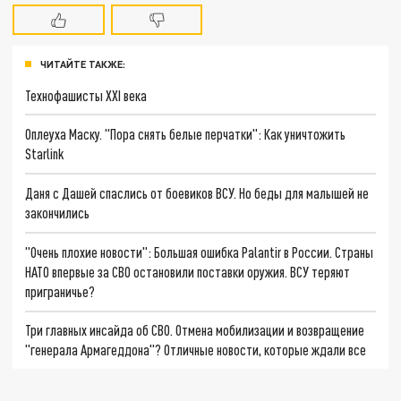
ЧИТАЙТЕ ТАКЖЕ:
Технофашисты XXI века
Оплеуха Маску. "Пора снять белые перчатки": Как уничтожить
Starlink
Даня с Дашей спаслись от боевиков ВСУ. Но беды для малышей не
закончились
"Очень плохие новости": Большая ошибка Palantir в России. Страны
НАТО впервые за СВО остановили поставки оружия. ВСУ теряют
приграничье?
Три главных инсайда об СВО. Отмена мобилизации и возвращение
"генерала Армагеддона"? Отличные новости, которые ждали все